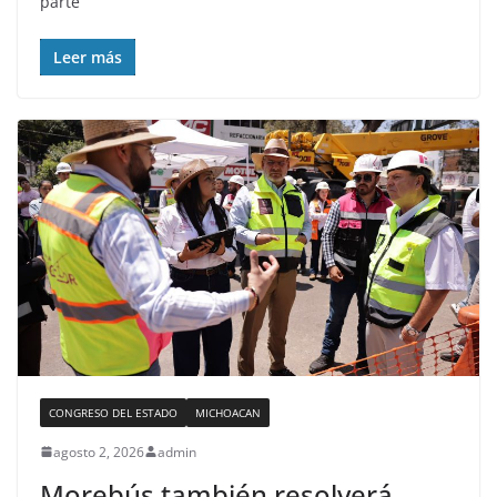
parte
Leer más
CONGRESO DEL ESTADO
MICHOACAN
agosto 2, 2026
admin
Morebús también resolverá