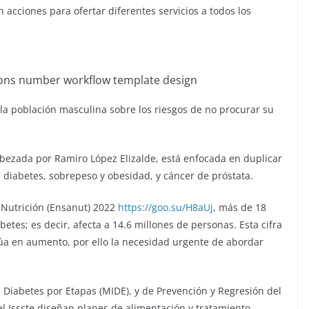
n acciones para ofertar diferentes servicios a todos los
ions number workflow template design
a la población masculina sobre los riesgos de no procurar su
cabezada por Ramiro López Elizalde, está enfocada en duplicar
 diabetes, sobrepeso y obesidad, y cáncer de próstata.
 Nutrición (Ensanut) 2022
https://goo.su/H8aUj
, más de 18
etes; es decir, afecta a 14.6 millones de personas. Esta cifra
núa en aumento, por ello la necesidad urgente de abordar
 Diabetes por Etapas (MIDE), y de Prevención y Regresión del
l Issste diseñan planes de alimentación y tratamiento