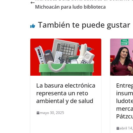
Michoacán para ludo biblioteca
También te puede gustar
La basura electrónica
Entre
representa un reto
insum
ambiental y de salud
ludote
merca
mayo 30, 2025
Pátzc
abril 14