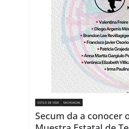
ESTILO DE VIDA
MICHOACAN
Secum da a conocer o
Muestra Estatal de T