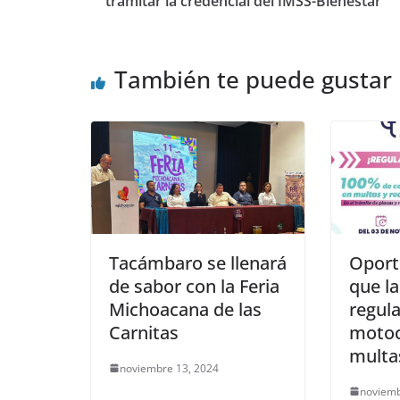
tramitar la credencial del IMSS-Bienestar
También te puede gustar
Tacámbaro se llenará
Oport
de sabor con la Feria
que l
Michoacana de las
regula
Carnitas
motoc
multa
noviembre 13, 2024
noviemb