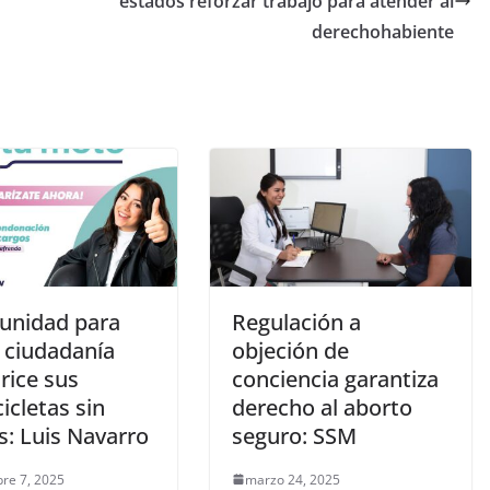
estados reforzar trabajo para atender al
derechohabiente
unidad para
Regulación a
a ciudadanía
objeción de
rice sus
conciencia garantiza
icletas sin
derecho al aborto
s: Luis Navarro
seguro: SSM
re 7, 2025
marzo 24, 2025