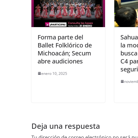
Forma parte del
Sahua
Ballet Folklórico de
la mo
Michoacán; Secum
busca
abre audiciones
C4 par
segur
enero 10, 2025
noviemb
Deja una respuesta
Tu dirección de correo electrónico no será pu