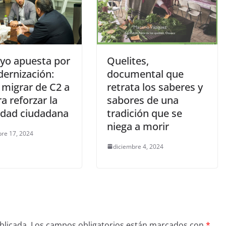
yo apuesta por
Quelites,
dernización:
documental que
 migrar de C2 a
retrata los saberes y
a reforzar la
sabores de una
idad ciudadana
tradición que se
niega a morir
re 17, 2024
diciembre 4, 2024
blicada.
Los campos obligatorios están marcados con
*