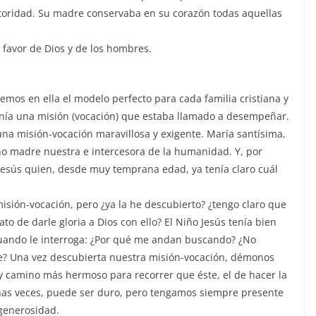
autoridad. Su madre conservaba en su corazón todas aquellas
l favor de Dios y de los hombres.
vemos en ella el modelo perfecto para cada familia cristiana y
ía una misión (vocación) que estaba llamado a desempeñar.
 una misión-vocación maravillosa y exigente. María santísima,
ino madre nuestra e intercesora de la humanidad. Y, por
 Jesús quien, desde muy temprana edad, ya tenía claro cuál
sión-vocación, pero ¿ya la he descubierto? ¿tengo claro que
rato de darle gloria a Dios con ello? El Niño Jesús tenía bien
 cuando le interroga: ¿Por qué me andan buscando? ¿No
re? Una vez descubierta nuestra misión-vocación, démonos
y camino más hermoso para recorrer que éste, el de hacer la
has veces, puede ser duro, pero tengamos siempre presente
generosidad.