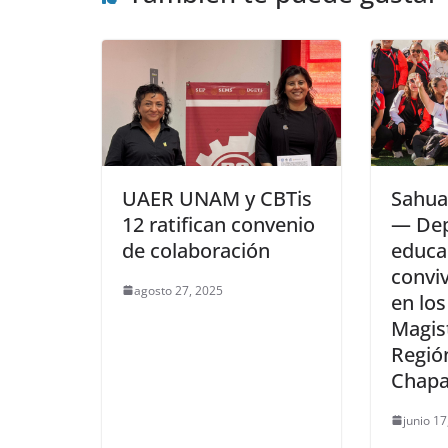
UAER UNAM y CBTis
Sahua
12 ratifican convenio
— Dep
de colaboración
educa
convi
agosto 27, 2025
en los
Magist
Regió
Chapa
junio 17