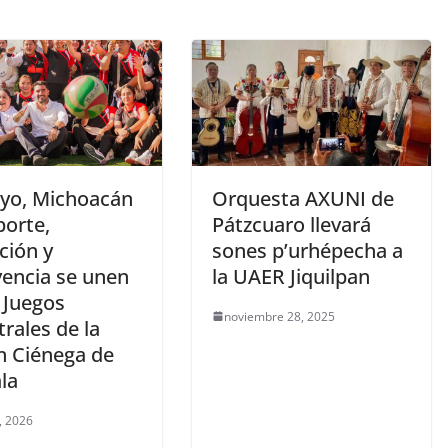
yo, Michoacán
Orquesta AXUNI de
orte,
Pátzcuaro llevará
ción y
sones p’urhépecha a
vencia se unen
la UAER Jiquilpan
 Juegos
noviembre 28, 2025
rales de la
n Ciénega de
la
, 2026