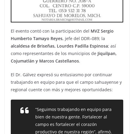
El evento contó con la participación del
MVZ Sergio
Humberto Tamayo Reyes
, jefe del DDR–089; la
alcaldesa de Briseñas, Lourdes Padilla Espinosa
; así
como representantes de los municipios de
Jiquilpan,
Cojumatlán y Marcos Castellanos
.
El Dr. Gálvez expresó su entusiasmo por continuar
trabajando en equipo para que el campo sahuayense y
regional cuente con más y mejores oportunidades:
“Seguimos trabajando en equipo para
bien de nuestra gente. Fortalecer al
campo es fortalecer el corazón
productivo de nuestra región”
, afirmó.