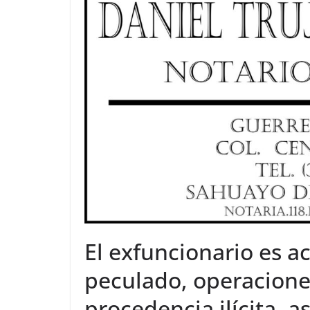
El exfuncionario es a
peculado, operacione
procedencia ilícita, a