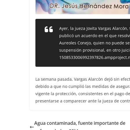
Ayer, la jueza Jovita Vargas Alarcón,
publicó un acuerdo en el que resolvi
Aureoles Conejo, quien no puede se
suspensión provisional, en otro juic
1508533006992397826.ampproject.n
La semana pasada, Vargas Alarcón dejó sin efecto
debido a que no cumplió las medidas de asegur
vigente la protección, consistentes en el pago 
presentarse a comparecer ante la jueza de contr
Agua contaminada, fuente importante de