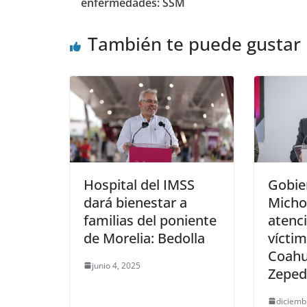
enfermedades: SSM
También te puede gustar
Hospital del IMSS
Gobie
dará bienestar a
Micho
familias del poniente
atenci
de Morelia: Bedolla
vícti
Coahu
junio 4, 2025
Zeped
diciemb