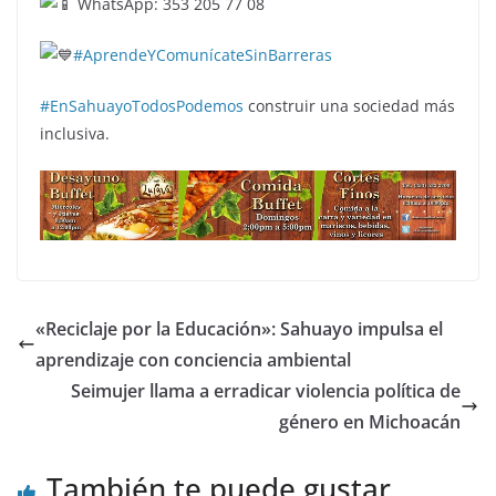
WhatsApp: 353 205 77 08
#AprendeYComunícateSinBarreras
#EnSahuayoTodosPodemos
construir una sociedad más
inclusiva.
«Reciclaje por la Educación»: Sahuayo impulsa el
aprendizaje con conciencia ambiental
Seimujer llama a erradicar violencia política de
género en Michoacán
También te puede gustar