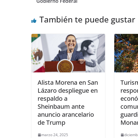
Gobierno Federal
También te puede gustar
Alista Morena en San
Turis
Lázaro despliegue en
respo
respaldo a
econó
Sheinbaum ante
comu
anuncio arancelario
guardi
de Trump
Mona
marzo 24, 2025
diciemb