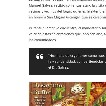
Manuel Gálvez, recibió con entusiasmo la visita
vecinas y vecinos del lugar, quienes le extendier
en honor a San Miguel Arcángel, que se celebra
Durante el emotivo encuentro, el mandatario sah
valor de estas celebraciones que, año con año, fo
las comunidades.
“Nos llena de orgullo ver cómo nue
fe y su identidad, compartiéndolas
el Dr. Gálvez.