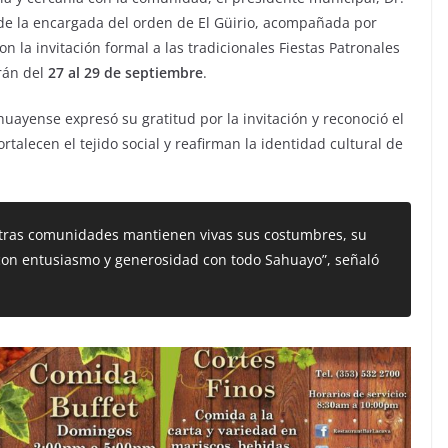
 de la encargada del orden de El Güirio, acompañada por
on la invitación formal a las tradicionales Fiestas Patronales
rán del
27 al 29 de septiembre
.
uayense expresó su gratitud por la invitación y reconoció el
rtalecen el tejido social y reafirman la identidad cultural de
stras comunidades mantienen vivas sus costumbres, su
 con entusiasmo y generosidad con todo Sahuayo”,
señaló