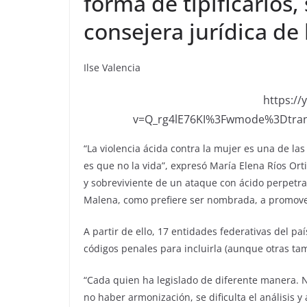
forma de tipificarlos,
consejera jurídica de
Ilse Valencia
https:/
v=Q_rg4lE76KI%3Fwmode%3Dtra
“La violencia ácida contra la mujer es una de la
es que no la vida”, expresó María Elena Ríos Ort
y sobreviviente de un ataque con ácido perpetra
Malena, como prefiere ser nombrada, a promover 
A partir de ello, 17 entidades federativas del p
códigos penales para incluirla (aunque otras ta
“Cada quien ha legislado de diferente manera. No
no haber armonización, se dificulta el análisis y 