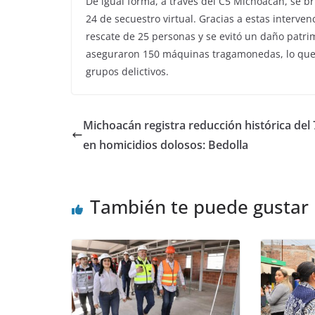
De igual forma, a través del C5 Michoacán, se br
24 de secuestro virtual. Gracias a estas interven
rescate de 25 personas y se evitó un daño patri
aseguraron 150 máquinas tragamonedas, lo que p
grupos delictivos.
Michoacán registra reducción histórica del
en homicidios dolosos: Bedolla
También te puede gustar