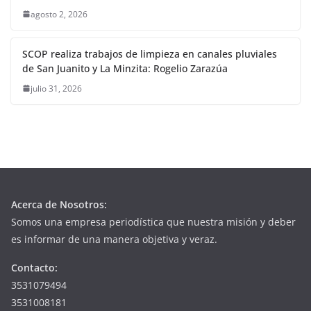
agosto 2, 2026
SCOP realiza trabajos de limpieza en canales pluviales
de San Juanito y La Minzita: Rogelio Zarazúa
julio 31, 2026
Acerca de Nosotros:
Somos una empresa periodística que nuestra misión y deber
es informar de una manera objetiva y veraz.
Contacto:
3531079494
3531008181