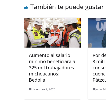
También te puede gustar
Aumento al salario
Por d
mínimo beneficiará a
8 mil 
325 mil trabajadores
conse
michoacanos:
cuenca
Bedolla
Pátzc
diciembre 9, 2025
junio 24