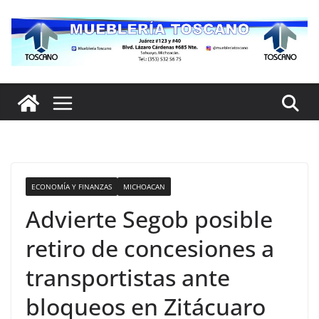
Saltar
al
contenido
ECONOMÍA Y FINANZAS
MICHOACAN
Advierte Segob posible
retiro de concesiones a
transportistas ante
bloqueos en Zitácuaro