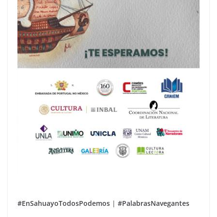
#EnSahuayoTodosPodemos
|
#PalabrasNavegantes