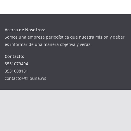
Acerca de Nosotros:
Somos una empresa periodística que nuestra misión y deber
es informar de una manera objetiva y veraz.
Contacto:
3531079494
3531008181
contacto@tribuna.ws
Copyright © 2026
Tribuna
. Todos los derechos reservados.
Tema:
ColorMag
por ThemeGrill. Funciona con
WordPress
.