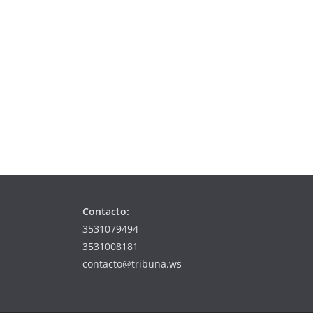
Contacto:
3531079494
3531008181
contacto@tribuna.ws